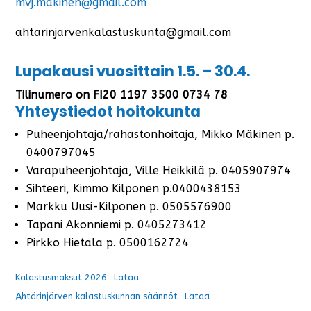
mvj.makinen@gmail.com
ahtarinjarvenkalastuskunta@gmail.com
Lupakausi vuosittain 1.5. – 30.4.
Tilinumero on FI20 1197 3500 0734 78
Yhteystiedot hoitokunta
Puheenjohtaja/rahastonhoitaja, Mikko Mäkinen p.
0400797045
Varapuheenjohtaja, Ville Heikkilä p. 0405907974
Sihteeri, Kimmo Kilponen p.0400438153
Markku Uusi-Kilponen p. 0505576900
Tapani Akonniemi p. 0405273412
Pirkko Hietala p. 0500162724
Kalastusmaksut 2026
Lataa
Ähtärinjärven kalastuskunnan säännöt
Lataa